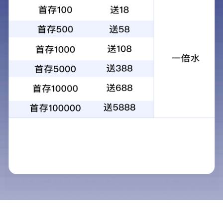
XGN2-12型组合式高压开关柜
如果您有任何问题可以联系我们！