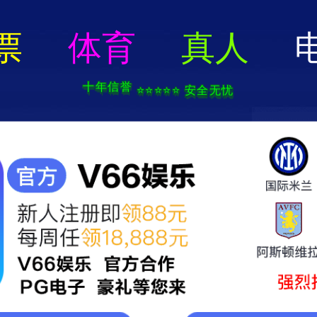
电子娱乐平台下载苹果手机版 - 手机app官方版免
网站首页
关于我们
产品中心
新