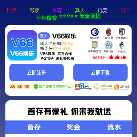
pg电子娱乐平台下载苹果手机版 - 手机
app官方版免费安装
产品中心
PRODUCT
产品中心
首页
-
产品中心
-
GCS型低压抽出式开关柜柜体
-
GCS型低压抽出
式开关柜柜体